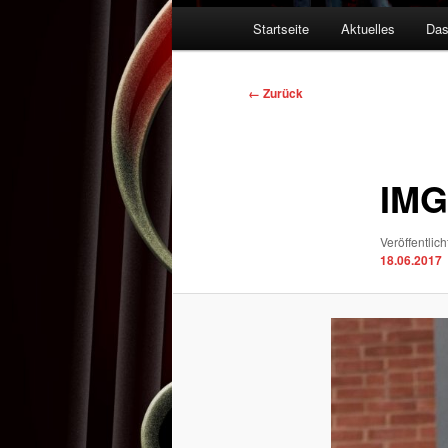
Hauptmenü
Startseite
Aktuelles
Das
Bilder-
← Zurück
Navigation
IMG
Veröffentlich
18.06.2017