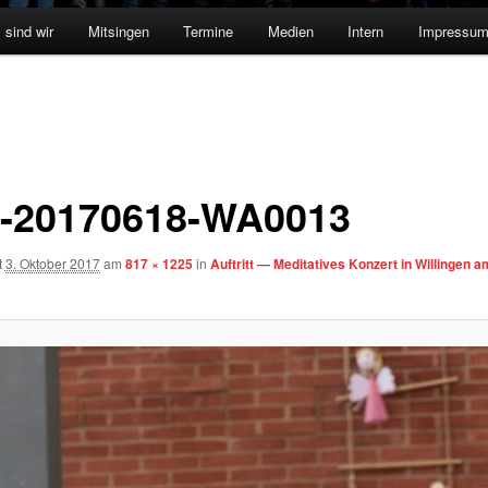
 sind wir
Mitsingen
Termine
Medien
Intern
Impressu
-20170618-WA0013
t
3. Oktober 2017
am
817 × 1225
in
Auftritt — Meditatives Konzert in Willingen a