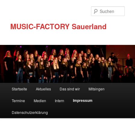
Zum
Inhalt
Such
wechseln
MUSIC-FACTORY Sauerland
Hauptmenü
Startseite
Aktuelles
Das sind wir
Mitsingen
Impressum
Termine
Medien
Intern
Datenschutzerklärung