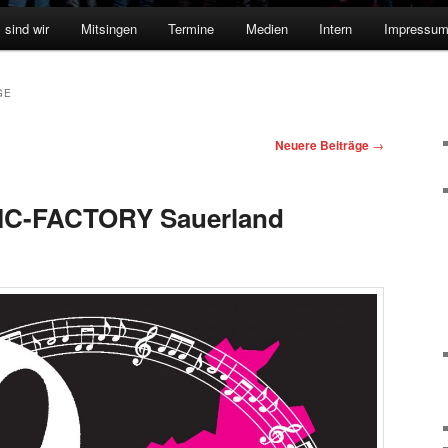
 sind wir
Mitsingen
Termine
Medien
Intern
Impressu
GE
Neuere Beiträge
→
IC-FACTORY Sauerland