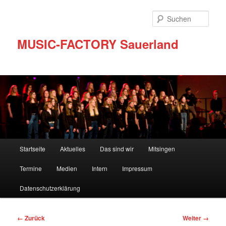
Zum
Inhalt
Such
wechseln
MUSIC-FACTORY Sauerland
Hauptmenü
Startseite
Aktuelles
Das sind wir
Mitsingen
Termine
Medien
Intern
Impressum
Datenschutzerklärung
Bilder-
← Zurück
Weiter →