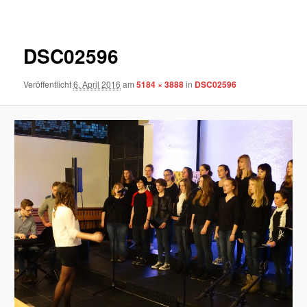
Navigation
DSC02596
Veröffentlicht
6. April 2016
am
5184 × 3888
in
DSC02596